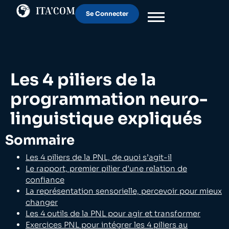
Notre Formation
Notre équipe
Se Connecter
Les 4 piliers de la
programmation neuro-
linguistique expliqués
Sommaire
Les 4 piliers de la PNL, de quoi s’agit-il
Le rapport, premier pilier d’une relation de
confiance
La représentation sensorielle, percevoir pour mieux
changer
Les 4 outils de la PNL pour agir et transformer
Exercices PNL pour intégrer les 4 piliers au