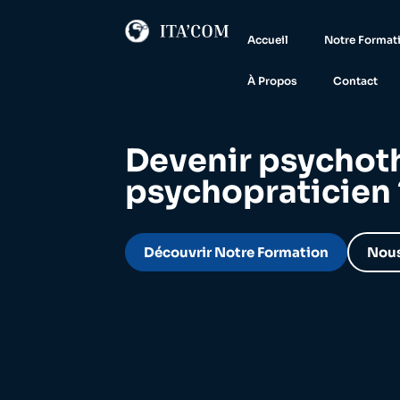
Accueil
Formation
Blog
À Propos
Contac
Accueil
Notre Format
À Propos
Contact
Devenir psychot
psychopraticien 
Découvrir Notre Formation
Nous