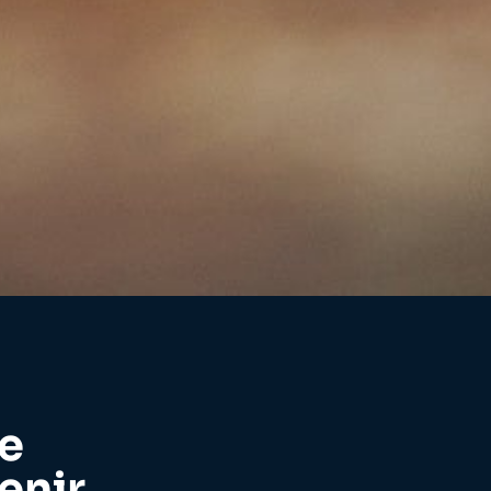
de
enir