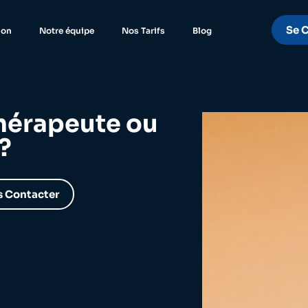
t
Se 
ion
Notre équipe
Nos Tarifs
Blog
hérapeute ou
?
 Contacter